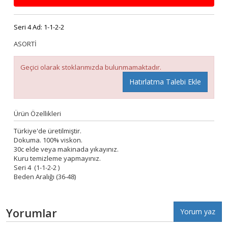
Seri 4 Ad:
1-1-2-2
ASORTİ
Geçici olarak stoklarımızda bulunmamaktadır.
Hatırlatma Talebi Ekle
Ürün Özellikleri
Türkiye'de üretilmiştir.
Dokuma. 100% viskon.
30c elde veya makinada yıkayınız.
Kuru temizleme yapmayınız.
Seri 4 (1-1-2-2 )
Beden Aralığı (36-48)
Yorumlar
Yorum yaz