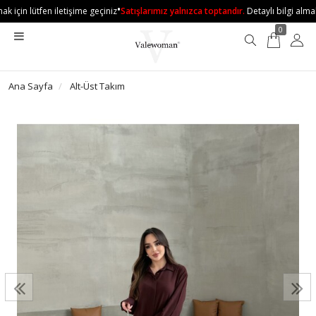
•
k için lütfen iletişime geçiniz
Satışlarımız yalnızca toptandır.
Detaylı bilgi almak 
0
Ana Sayfa
Alt-Üst Takım