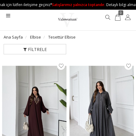
•
 için lütfen iletişime geçiniz
Satışlarımız yalnızca toptandır.
Detaylı bilgi almak i
0
Ana Sayfa
Elbise
Tesettür Elbise
FILTRELE