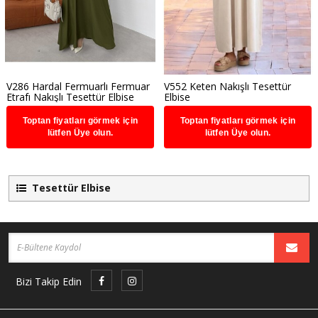
V286 Hardal Fermuarlı Fermuar
V552 Keten Nakışlı Tesettür
Etrafı Nakışlı Tesettür Elbise
Elbise
Toptan fiyatları görmek için
Toptan fiyatları görmek için
lütfen Üye olun.
lütfen Üye olun.
Tesettür Elbise
Bizi Takip Edin