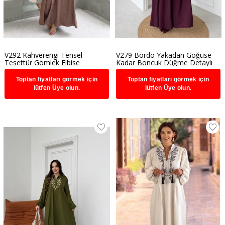
V292 Kahverengi Tensel
V279 Bordo Yakadan Göğüse
Tesettür Gömlek Elbise
Kadar Boncuk Düğme Detaylı
Tesettür Elbise
Toptan fiyatları görmek için
Toptan fiyatları görmek için
lütfen Üye olun.
lütfen Üye olun.