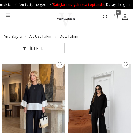
•
mak için lütfen iletişime geçiniz
Satışlarımız yalnızca toptandır.
Detaylı bilgi alma
0
Ana Sayfa
Alt-Üst Takım
Düz Takım
FILTRELE