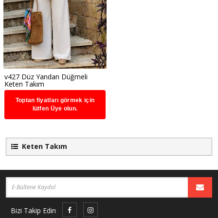
v427 Düz Yandan Düğmeli
Keten Takım
Toptan fiyatları görmek için
lütfen Üye olun.
Keten Takım
Bizi Takip Edin