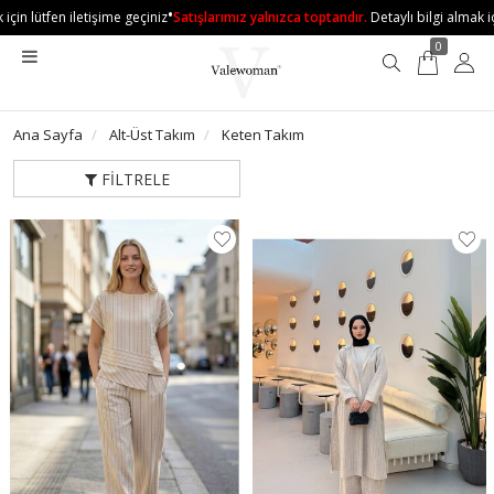
•
 lütfen iletişime geçiniz
Satışlarımız yalnızca toptandır.
Detaylı bilgi almak için l
0
Ana Sayfa
Alt-Üst Takım
Keten Takım
FILTRELE