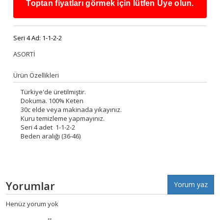
Toptan fiyatları görmek için lütfen Üye olun.
Seri 4 Ad:
1-1-2-2
ASORTİ
Ürün Özellikleri
Türkiye'de üretilmiştir.
Dokuma. 100% Keten
30c elde veya makinada yıkayınız.
Kuru temizleme yapmayınız.
Seri 4 adet 1-1-2-2
Beden aralığı (36-46)
Yorumlar
Yorum yaz
Henüz yorum yok