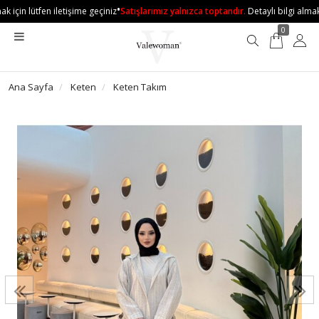
•
 için lütfen iletişime geçiniz
Satışlarımız yalnızca toptandır.
Detaylı bilgi almak i
0
Ana Sayfa
Keten
Keten Takım