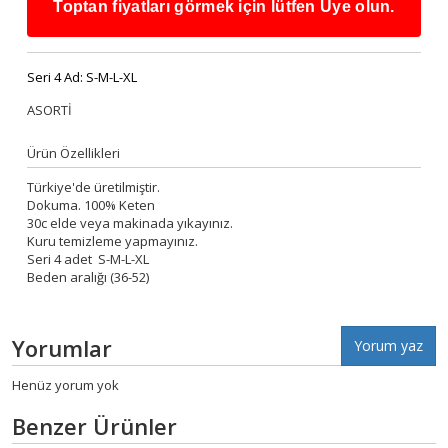
Toptan fiyatları görmek için lütfen Üye olun.
Seri 4 Ad:
S-M-L-XL
ASORTİ
Ürün Özellikleri
Türkiye'de üretilmiştir.
Dokuma. 100% Keten
30c elde veya makinada yıkayınız.
Kuru temizleme yapmayınız.
Seri 4 adet S-M-L-XL
Beden aralığı (36-52)
Yorumlar
Yorum yaz
Henüz yorum yok
Benzer Ürünler