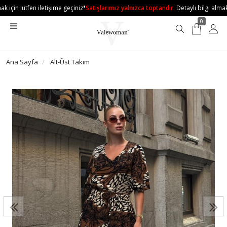
•
 için lütfen iletişime geçiniz
Satışlarımız yalnızca toptandır.
Detaylı bilgi almak i
0
Ana Sayfa
Alt-Üst Takım